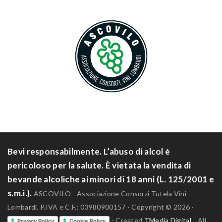
Bevi responsabilmente. L’abuso di alcol è
pericoloso per la salute. È vietata la vendita di
bevande alcoliche ai minori di 18 anni (L. 125/2001 e
s.m.i.).
ASCOVILO - Associazione Consorzi Tutela Vini
Lombardi, P.IVA e C.F.: 03980900157 - Copyright © 2026 -
- Created
TMedia Digital
. All
Privacy Policy
Cookie Policy