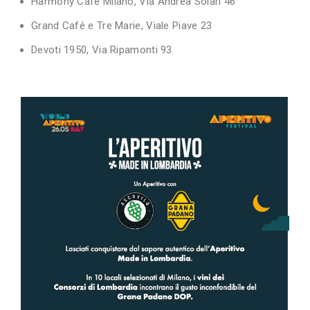
Harmony Cafè Milano, Via Andrea Solari 46
Grand Café e Tre Marie, Viale Piave 23
Devoti 1950, Via Ripamonti 93