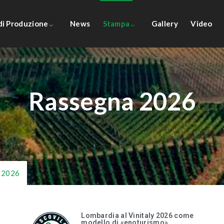
 di Produzione
News
Stampa
Gallery
Video
Rassegna 2026
 2026
Lombardia al Vinitaly 2026 come
modello di «enoturismo»