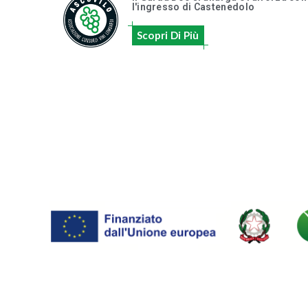
l'ingresso di Castenedolo
Scopri Di Più