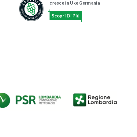
cresce in Uke Germania
Scopri Di Più