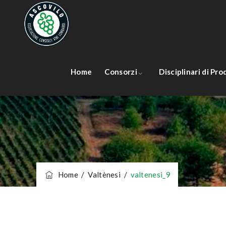
Home
Consorzi
Disciplinari di Pr
Home
/
Valtènesi
/
valtenesi_9