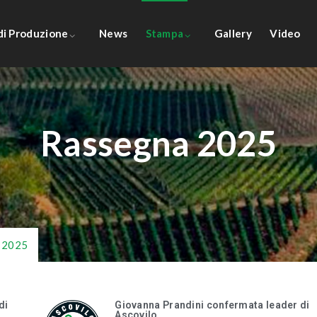
 di Produzione
News
Stampa
Gallery
Video
Rassegna 2025
 2025
di
Giovanna Prandini confermata leader di
Ascovilo